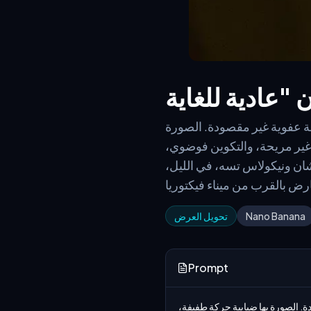
ة عفوية غير مقصودة. الصورة
غير مريحة، والتكوين فوضوي،
ان ونيكولاس تسه، في الليل،
Nano Banana
تحويل العرض
Prompt
ارسم صورة سيلفي آيفون عادية للغاية وغير ملحوظة، بدون موضوع أو تكوين واضح - مثل لقطة عفوية غير مقصودة. الصورة بها ضبابية حركة طفيفة، 