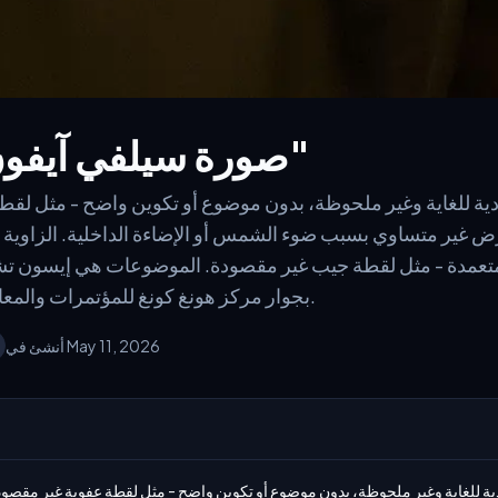
صورة سيلفي آيفون "عادية للغاية"
ة للغاية وغير ملحوظة، بدون موضوع أو تكوين واضح - مثل لقط
رض غير متساوي بسبب ضوء الشمس أو الإضاءة الداخلية. الزاوية 
ة متعمدة - مثل لقطة جيب غير مقصودة. الموضوعات هي إيسون تش
بجوار مركز هونغ كونغ للمؤتمرات والمعارض بالقرب من ميناء فيكتوريا.
أنشئ في May 11, 2026