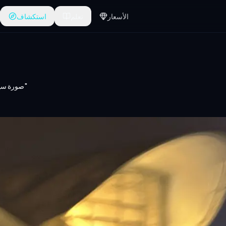
الأسعار
تعلم
استكشاف
صورة سيلفي آيفون "عادية للغاية"