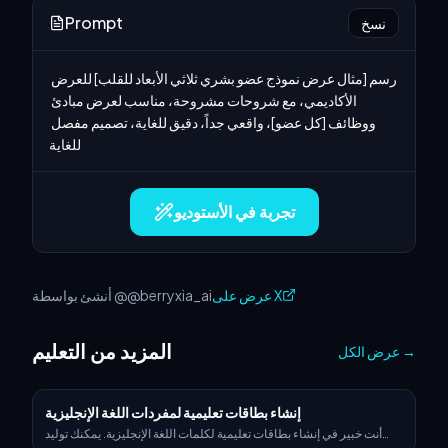
Prompt
نسخ
رسم [مثال عرض نموذج عضو بشري ثلاثي الأبعاد للقلب] للعرض 
الأكاديمي، مع شروحات مشروحة، مناسب لعرض مبادئ 
ووظائف [كل عضو]، واقعي جداً، دقيق للغاية، تصميم مفصل 
للغاية
تجربة في الأستوديو
عرض على X
أنشئ بواسطة @@berryxia_ai
المزيد من التعليم
→
عرض الكل
إنشاء بطاقات تعليمية لمفردات اللغة الإنجليزية
أنت خبير في إنشاء بطاقات تعليمية لكلمات اللغة الإنجليزية. يمكنك توليد