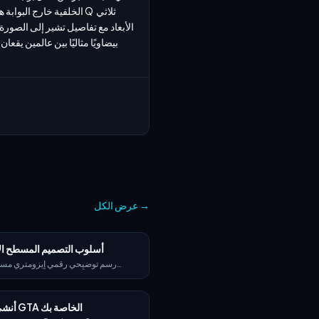
الخلفية خارج البوابة 
→
عرض الكل
أسلوب التصميم المسطح ال
رسم توضيحي رقمي إيزومتري مس
الموضوع: مثلًا مساحة عمل حديثة، أو كتل
مجموعة أيقونات تطبيقات، أو متجر ريا
نظيفة وأشكال هندسية، وألوان باستيل زاه
أنشئ شخصية GTA الخاصة بك