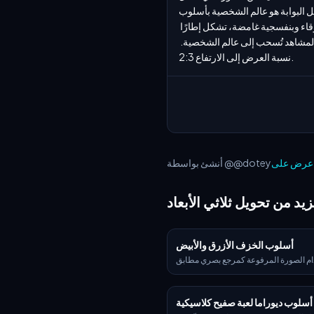
بة هو عالم الشخصية بأسلوب Q ثلاثي 
الأبعاد مع تفاصيل تشير إلى الصورة، بشكل عام بألوان زرقاء تخلق تباينًا صارخًا مع العالم الحقيقي. تصدر البوابة ألوانًا زرقاء وبنفسجية غامضة، تشكل إطارًا 
بيضاويًا مثاليًا بين عالمين يقعان في وسط المشهد. تم تصويرها من زاوية كاميرا من منظور الشخص الثالث تظهر يد المشاهد تُسحب إلى عالم الشخصية. 
نسبة العرض إلى الارتفاع 2:3.
أنشئ بواسطة @@dotey
زيد من تحويل ثلاثي الأبعاد
أسلوب الخزف الأزرق والأبيض
م الصورة المرفوعة كمرجع بصري مطابق
تمامًا، حوّلها إلى عنصر 3D فائق الواقعية يحتفظ
نِّسَب الأصلية للشعار فقط. طبّق قوامات
إزنيك العثماني التقليدي — تتضمن قاعدة
أسلوب ديوراما لعبة صفيح كلاسيكية
ضاء دافئة مع خطوط تشقق دقيقة، تعلوها