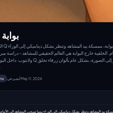
بوابة
الشخصي
ام. الخلفية خارج البوابة هي العالم الحقيقي للمشاهد - دراسة 
ولابتوب. داخل البوابة هو عالم الشخصية بأسلوب
تباينًا صارخًا مع ال
أنشئ في May 11, 2026
na