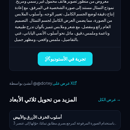
معروض من منظور تصوير هاتف محمول غير رسمي ومريح. 
نموذج التمثال مستند إلى صورة الشخصية في المرفق، مع إعادة 
إنتاج دقيقة لوضع الجسم الكامل، تعبير الوجه، وأسلوب الملابس 
من الصورة، مما يضمن العرض الكامل لجسم التمثال. التصميم 
العام رائع ومفصل، مع شعر وملابس تتميز بألوان تدرج طبيعية 
وناعمة وملمس دقيق، مائل نحو أسلوب الأنمي الياباني، غني 
بالتفاصيل، ملمس واقعي، ومظهر جميل.
تجربة في الأستوديو
عرض على X
أنشئ بواسطة @@dotey
المزيد من تحويل ثلاثي الأبعاد
→
عرض الكل
أسلوب الخزف الأزرق والأبيض
باستخدام الصورة المرفوعة كمرجع بصري مطابق تمامًا، حوّلها إلى عنصر 3D
فائق الواقعية يحتفظ بالشكل والنِّسَب الأصلية للشعار فقط. طبّق قوامات