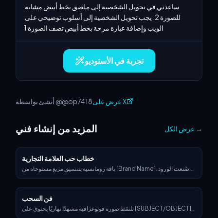
ساعدني في تحويل الشخصية إلى ملصق بخط أبيض مشابه 
للصورة 2. يجب تحويل الشخصية إلى أسلوب توضيحي على 
الويب وإضافة عبارة مرحة بخط أبيض تصف الصورة 1
تجربة في الأستوديو
عرض على X
أنشئ بواسطة @@op7418
المزيد من إنشاء فني
→
عرض الكل
خطاب حب العلامة التجارية
باقة رومانسية بتنسيق مربع مستوحاة من [Brand Name]. صُنعت الورود
من أنماط أو خامات بصرية تعكس هوية العلامة التجارية. تُلف الباقة بمادة
فاخرة تحاكي الأسلوب المميّز للعلامة (مثل silk أو velvet أو leather)،
وتُربط بأناقة باستخدام أحد منتجات العلامة الأيقونية بدلًا من الشريط التقليدي.
فن السحب
ضعها على سطح يتماشى مع جمالية العلامة. أضف بطاقة رسالة بجانب الباقة
تتضمن شعارًا عاطفيًا قصيرًا من 3 كلمات يمثّل روح العلامة. ضمّن شعار
تلتقط صورة فوتوغرافية مشهدًا نهاريًا يحتوي على [SUBJECT/OBJECT]
[Brand Name] بشكل خافت في المشهد. إضاءة سينمائية، تفاصيل فائقة
تشكّل بفعل سحب متناثرة في السماء، ومتموضعًا فوق [LOCATION]