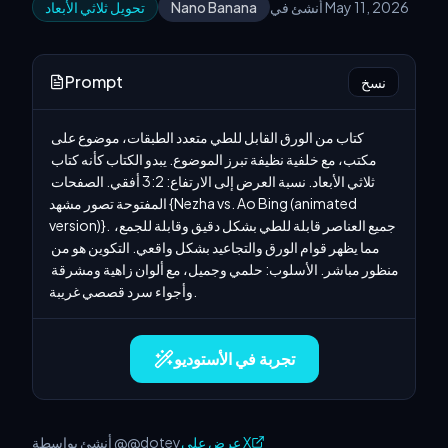
أنشئ في May 11, 2026
Nano Banana
تحويل ثلاثي الأبعاد
Prompt
نسخ
كتاب من الورق القابل للطي متعدد الطبقات، موضوع على 
مكتب، مع خلفية نظيفة تبرز الموضوع. يبدو الكتاب كأنه كتاب 
ثلاثي الأبعاد. نسبة العرض إلى الارتفاع: 3:2 أفقي. الصفحات 
المفتوحة تصور مشهد {Nezha vs. Ao Bing (animated 
version)}. جميع العناصر قابلة للطي بشكل دقيق وقابلة للجمع، 
مما يظهر قوام الورق والتجاعيد بشكل واقعي. التكوين هو من 
منظور مباشر. الأسلوب: حلمي وجميل، مع ألوان زاهية ومشرقة 
وأجواء سرد قصصي غريبة.
تجربة في الأستوديو
عرض على X
أنشئ بواسطة @@dotey