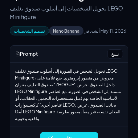
تحويل الشخصيات إلى أسلوب صندوق تغليف LEGO
Minifigure
أنشئ في May 11, 2026
Nano Banana
تصميم الشخصيات
Prompt
نسخ
تحويل الشخص في الصورة إلى أسلوب صندوق تغليف LEGO 
Minifigure، معروض من منظور إيزومتري. ضع علامة على 
صندوق التغليف بعنوان "ZHOGUE". داخل الصندوق، عرض 
LEGO Minifigure مستند إلى الشخص في الصورة، مع العناصر 
الأساسية الخاصة بهم (مثل مستحضرات التجميل، الحقائب، أو 
عناصر أخرى) كإكسسوارات LEGO. بجانب الصندوق، عرض 
أيضًا LEGO Minifigure الفعلي نفسه، غير معبأ، مصور بطريقة 
واقعية وحيوية.