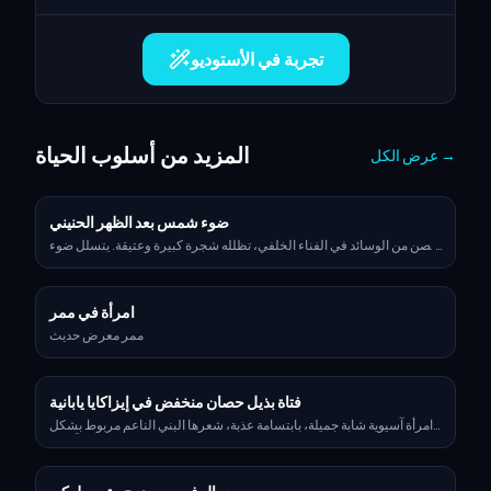
تجربة في الأستوديو
المزيد من أسلوب الحياة
→
عرض الكل
ضوء شمس بعد الظهر الحنيني
حصن من الوسائد في الفناء الخلفي، تظلله شجرة كبيرة وعتيقة. يتسلل ضوء
الشمس عبر الأوراق، ويغفو صبي صغير وكلبه الذهبي المسترد بجوار صينية
ليمونادة وبسكويت. ترن أجراس الرياح برفق مع النسيم. ضوء دافئ بعد
الظهر، مرح ومفعم بالحنين، بإحساس رسوم كتب الأطفال.
امرأة في ممر
ممر معرض حديث
فتاة بذيل حصان منخفض في إيزاكايا يابانية
امرأة آسيوية شابة جميلة، بابتسامة عذبة، شعرها البني الناعم مربوط بشكل
فضفاض في ذيل حصان منخفض مع غُرّة خفيفة متناثرة، تجلس جانبياً على
مقعد بار خشبي ضيق داخل إيزاكايا يابانية صغيرة ومزدحمة، وتلتفت برفق نحو
الكاميرا بابتسامة لطيفة وطبيعية؛ ترتدي قميصًا أبيض وسروالًا قصيرًا عالي