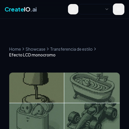
Create
IO
.ai
Toggle theme
Home
Showcase
Transferencia de estilo
Efecto LCD monocromo