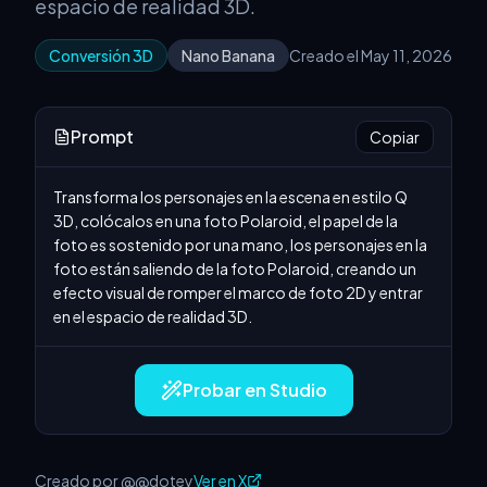
espacio de realidad 3D.
Conversión 3D
Nano Banana
Creado el May 11, 2026
Prompt
Copiar
Transforma los personajes en la escena en estilo Q 
3D, colócalos en una foto Polaroid, el papel de la 
foto es sostenido por una mano, los personajes en la 
foto están saliendo de la foto Polaroid, creando un 
efecto visual de romper el marco de foto 2D y entrar 
en el espacio de realidad 3D.
Probar en Studio
Creado por @@dotey
Ver en X