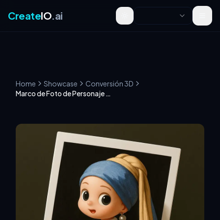
Create
IO
.ai
Toggle theme
Home
Showcase
Conversión 3D
Marco de Foto de Personaje 3D Q-Style