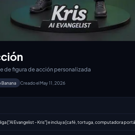
cción
e de figura de acción personalizada
 Banana
Creado el May 11, 2026
ga ["AI Evangelist - Kris"] e incluya [café, tortuga, computadora portát