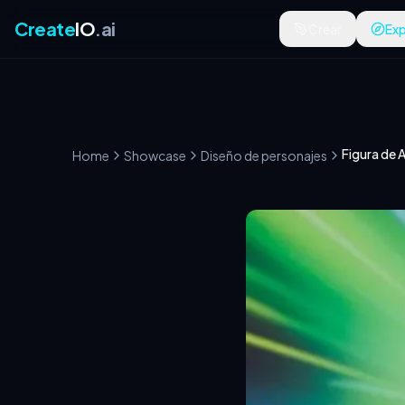
Create
IO
.ai
Crear
Exp
Figura de 
Home
Showcase
Diseño de personajes