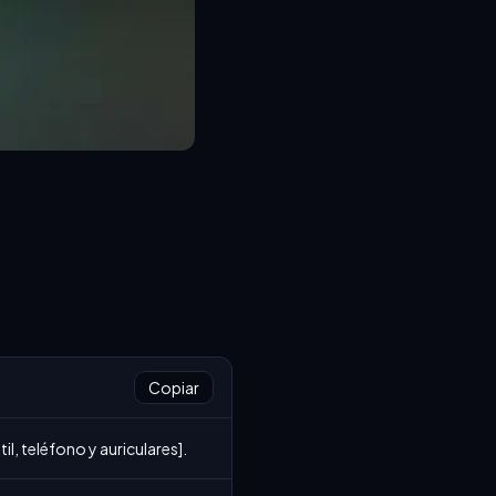
Copiar
il, teléfono y auriculares].