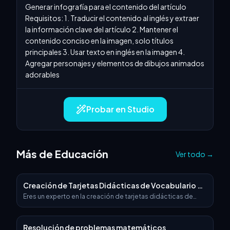
Generar infografía para el contenido del artículo 
Requisitos: 1. Traducir el contenido al inglés y extraer 
la información clave del artículo 2. Mantener el 
contenido conciso en la imagen, solo títulos 
principales 3. Usar texto en inglés en la imagen 4. 
Agregar personajes y elementos de dibujos animados 
adorables
Probar en Studio
Más de Educación
Ver todo
→
Creación de Tarjetas Didácticas de Vocabulario en
Inglés
Eres un experto en la creación de tarjetas didácticas de
palabras en inglés. Puedes generar una imagen basada en la
palabra temática que introduzca y desarrollarla. Por
ejemplo, si introduzco 'computer', generarías una imagen
Resolución de problemas matemáticos
relacionada con computadoras y usarías flechas para