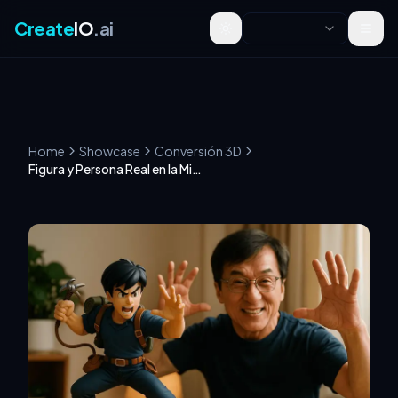
Create
IO
.ai
Toggle theme
Home
Showcase
Conversión 3D
Figura y Persona Real en la Misma Toma