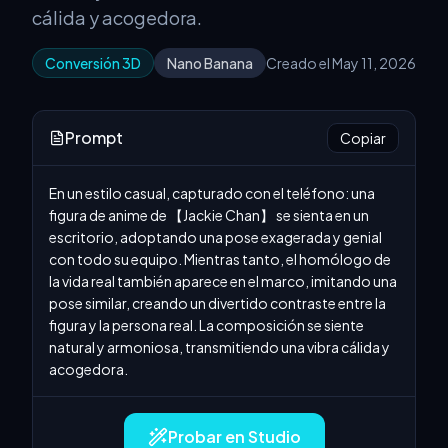
cálida y acogedora.
Conversión 3D
Nano Banana
Creado el May 11, 2026
Prompt
Copiar
En un estilo casual, capturado con el teléfono: una 
figura de anime de 【Jackie Chan】 se sienta en un 
escritorio, adoptando una pose exagerada y genial 
con todo su equipo. Mientras tanto, el homólogo de 
la vida real también aparece en el marco, imitando una 
pose similar, creando un divertido contraste entre la 
figura y la persona real. La composición se siente 
natural y armoniosa, transmitiendo una vibra cálida y 
acogedora.
Probar en Studio