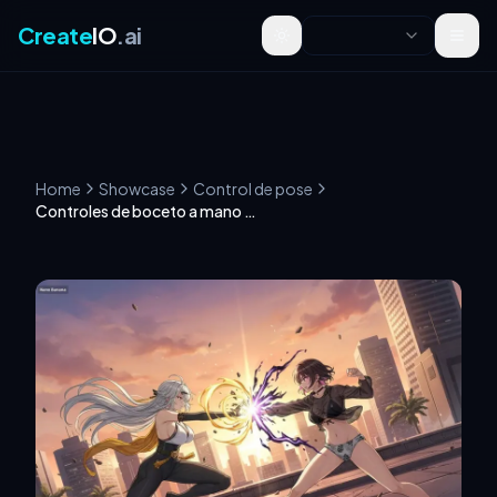
Create
IO
.ai
Toggle theme
Home
Showcase
Control de pose
Controles de boceto a mano para poses de múltiples personajes