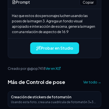
Prompt
Copiar
Haz que estos dos personajes luchen usando las 
poses de la imagen 3. Agrega un fondo visual 
apropiado e interacción de escena, genera la imagen 
con una relación de aspecto de 16:9
Probar en Studio
Creado por @@op7418
Ver en X
Más de Control de pose
Ver todo
→
Creación de stickers de fotomatón
Usando esta foto, crea una cuadrícula de fotomatón 3x3.
Cada cuadro debe mostrar poses y expresiones diferentes,