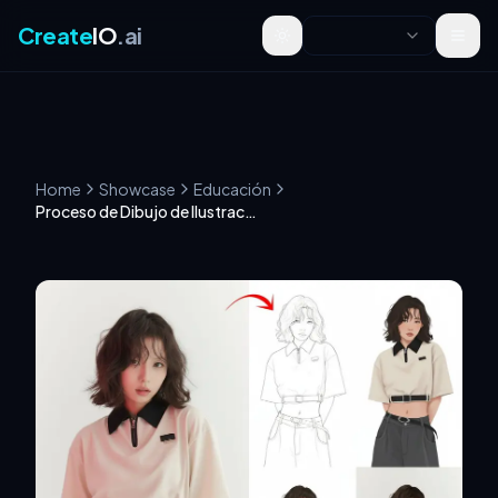
Create
IO
.ai
Toggle theme
Home
Showcase
Educación
Proceso de Dibujo de Ilustración en Cuatro Paneles