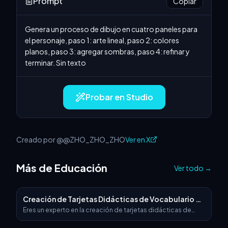
Prompt
Copiar
Genera un proceso de dibujo en cuatro paneles para 
el personaje, paso 1: arte lineal, paso 2: colores 
planos, paso 3: agregar sombras, paso 4: refinar y 
terminar. Sin texto
Probar en Studio
Creado por @@ZHO_ZHO_ZHO
Ver en X
Más de Educación
Ver todo
→
Creación de Tarjetas Didácticas de Vocabulario en
Inglés
Eres un experto en la creación de tarjetas didácticas de
palabras en inglés. Puedes generar una imagen basada en la
palabra temática que introduzca y desarrollarla. Por