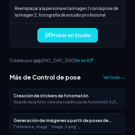
Reemplazar a la persona en la imagen 1 con la pose de 
la imagen 2, fotografía de estudio profesional
Probar en Studio
Creado por @@ZHO_ZHO_ZHO
Ver en X
Más de Control de pose
Ver todo
→
Creación de stickers de fotomatón
Usando esta foto, crea una cuadrícula de fotomatón 3x3.
Cada cuadro debe mostrar poses y expresiones diferentes,
sin repeticiones.
Generación de imágenes a partir de poses de
referencia fijas
{"reference_image": "image_0.png",
"image_generation_prompts": {"main_positive_prompt":