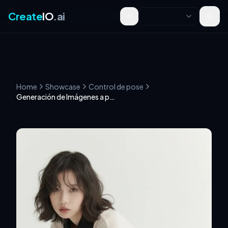
Create
IO
.ai
Toggle theme
Home
Showcase
Control de pose
Generación de Imágenes a partir de Arte Lineal