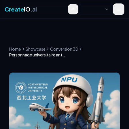
Create
IO
.ai
Toggle theme
Home
Showcase
Conversion 3D
Personnage universitaire anthropomorphisé en 3D Chibi