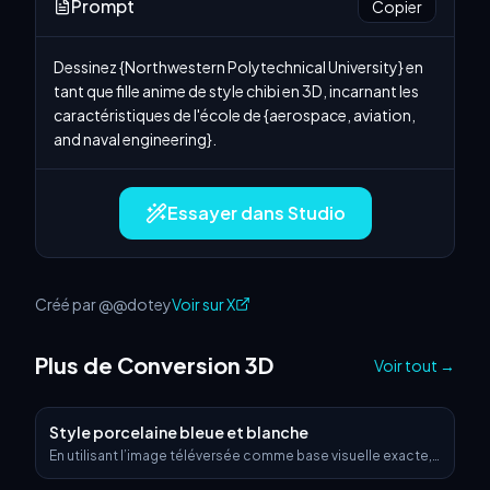
Prompt
Copier
Dessinez {Northwestern Polytechnical University} en 
tant que fille anime de style chibi en 3D, incarnant les 
caractéristiques de l'école de {aerospace, aviation, 
and naval engineering}.
Essayer dans Studio
Créé par @@dotey
Voir sur X
Plus de Conversion 3D
Voir tout
→
Style porcelaine bleue et blanche
En utilisant l’image téléversée comme base visuelle exacte,
transformez-la en un objet 3D hyperréaliste qui conserve