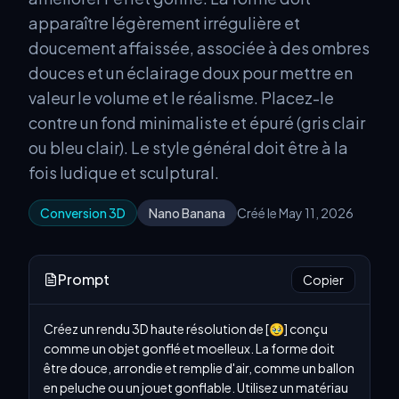
apparaître légèrement irrégulière et
doucement affaissée, associée à des ombres
douces et un éclairage doux pour mettre en
valeur le volume et le réalisme. Placez-le
contre un fond minimaliste et épuré (gris clair
ou bleu clair). Le style général doit être à la
fois ludique et sculptural.
Conversion 3D
Nano Banana
Créé le May 11, 2026
Prompt
Copier
Créez un rendu 3D haute résolution de [🥹] conçu 
comme un objet gonflé et moelleux. La forme doit 
être douce, arrondie et remplie d'air, comme un ballon 
en peluche ou un jouet gonflable. Utilisez un matériau 