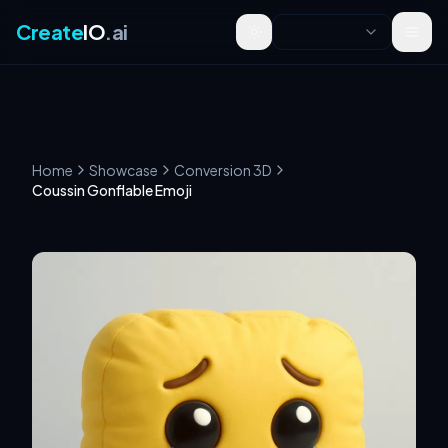
Create
IO
.ai
Toggle theme
Home
Showcase
Conversion 3D
Coussin Gonflable Emoji