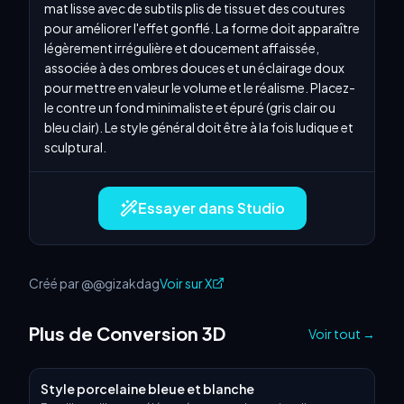
mat lisse avec de subtils plis de tissu et des coutures 
pour améliorer l'effet gonflé. La forme doit apparaître 
légèrement irrégulière et doucement affaissée, 
associée à des ombres douces et un éclairage doux 
pour mettre en valeur le volume et le réalisme. Placez-
le contre un fond minimaliste et épuré (gris clair ou 
bleu clair). Le style général doit être à la fois ludique et 
sculptural.
Essayer dans Studio
Créé par @@gizakdag
Voir sur X
Plus de Conversion 3D
Voir tout
→
Style porcelaine bleue et blanche