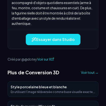
accompagné d'objets quotidiens essentiels (arme à 
feu, montre, costume et chaussures en cuir). De plus, 
la figurine réelle doit être montrée à côté de la boîte 
d'emballage avec un style de rendu réaliste et 
authentique.
Essayer dans Studio
Créé par @@dotey
Voir sur X
Plus de Conversion 3D
Voir tout
→
Style porcelaine bleue et blanche
En utilisant l’image téléversée comme base visuelle exacte,
transformez-la en un objet 3D hyperréaliste qui conserve
uniquement la forme et les proportions originales du logo.
Appliquez des textures traditionnelles de céramique