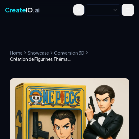
Create
IO
.ai
Toggle theme
Home
Showcase
Conversion 3D
Création de Figurines Thématiques One Piece