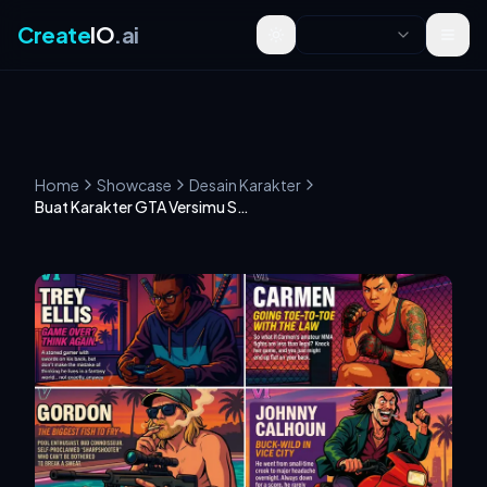
Create
IO
.ai
Toggle theme
Home
Showcase
Desain Karakter
Buat Karakter GTA Versimu Sendiri