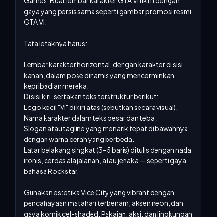
Games. Buat lembar karakter GTA VI fiktif dengan 
gaya yang persis sama seperti gambar promosi resmi 
GTA VI.

Tata letaknya harus:

Lembar karakter horizontal, dengan karakter di sisi 
kanan, dalam pose dinamis yang mencerminkan 
kepribadian mereka.

Di sisi kiri, sertakan teks terstruktur berikut:

Logo kecil "VI" di kiri atas (sebutkan secara visual).

Nama karakter dalam teks besar dan tebal.

Slogan atau tagline yang menarik tepat di bawahnya 
dengan warna cerah yang berbeda.

Latar belakang singkat (3–5 baris) ditulis dengan nada 
ironis, cerdas ala jalanan, atau jenaka — seperti gaya 
bahasa Rockstar.

Gunakan estetika Vice City yang vibrant dengan 
pencahayaan matahari terbenam, aksen neon, dan 
gaya komik cel-shaded. Pakaian, aksi, dan lingkungan 