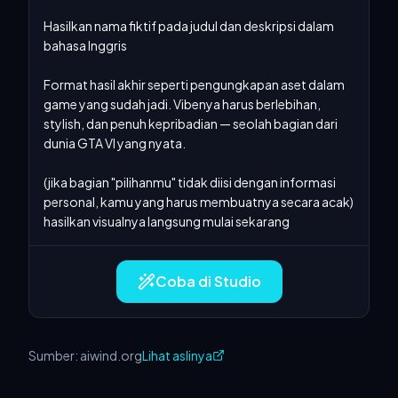
Hasilkan nama fiktif pada judul dan deskripsi dalam 
bahasa Inggris

Format hasil akhir seperti pengungkapan aset dalam 
game yang sudah jadi. Vibenya harus berlebihan, 
stylish, dan penuh kepribadian — seolah bagian dari 
dunia GTA VI yang nyata.

(jika bagian "pilihanmu" tidak diisi dengan informasi 
personal, kamu yang harus membuatnya secara acak) 
hasilkan visualnya langsung mulai sekarang
Coba di Studio
Sumber: aiwind.org
Lihat aslinya