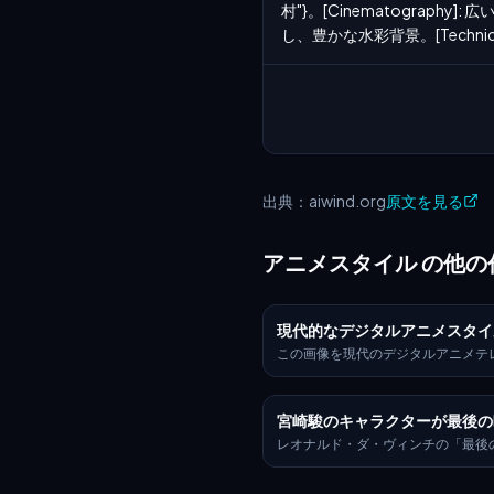
村"}。[Cinematograph
し、豊かな水彩背景。[Techn
出典：aiwind.org
原文を見る
アニメスタイル の他の
現代的なデジタルアニメスタイ
この画像を現代のデジタルアニメテ
なスタイルに変換してください。ク
ャープな輪郭、鮮やかで高コントラ
彩、そして微細なグラデーションを
宮崎駿のキャラクターが最後の
タルセルシェーディングを使用しま
応じて、グロー、パーティクル、ラ
レオナルド・ダ・ヴィンチの「最後
などの視覚効果を追加します。キャ
構図を再現しつつ、すべての登場人
ザインは現代のアニメのプロポーシ
作品のクラシックキャラクターに置