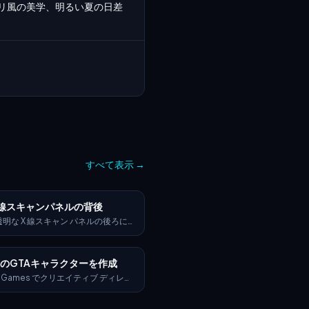
]: ジブリ風の美学、明るい夏の日差
すべて表示
→
線スキャンパネルの背後
明な X 線スキャン パネルの後ろに
 2 人のアニメ スタイルのキャラク
それぞれ無造作に寄りかかっていま
の全身は、様式化された半透明の X
のGTAキャラクターを作成
ンとして、輝くガラスを通して見るこ
ます。 [ここにスキャンの詳細を挿入
ar Games でクリエイティブ ディレク
ハイブリッド解剖学、超自然的なマーキ
る。 公式の GTA VI プロモーション
プラントなど]。 未来的な SF イン
たく同じスタイルで架空の GTA VI