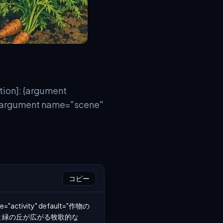
on]: {argument
rgument name="scene"
コピー
="activity" default="作物の
のよい小屋と緑の丘が広がる牧歌的な