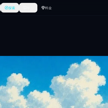
探索
学ぶ
料金