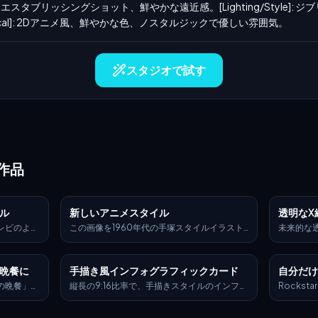
y]: 広いエスタブリッシングショット、鮮やかな遠近感。[Lighting/Style
ical]: 2Dアニメ風、鮮やかな色、ノスタルジックで優しい雰囲気。
スタジオで試す
作品
ル
新しいアニメスタイル
透明なX
レビのよう
この画像を1960年代の手塚スタイルイラスト
未来的な透
リーンでシ
に変身させてください。大きくて丸く、表情豊
立っている
ストな色
かで明るいハイライトのある目を使用してくだ
ターが、
加えたデジ
さい。柔らかく丸みを帯びた手足とクリーンな
す。 彼ら
晩餐に
手描き風インフォグラフィックカード
自分だけ
す。必要に
線画で解剖学を簡素化してください。詳細なテ
線スキャ
イトフレア
クスチャは避け、滑らかな色塗りつぶしと強い
とができ
の晩餐」の
縦長の9:16比率で、手描きスタイルのインフォ
Rockst
ラクターデ
シルエットに焦点を当ててください。最終的な
— 例: 
物を宮崎駿
グラフィックカードを作成してください。カー
ターを務め
ョンに従
画像は、楽観的で未来的な雰囲気を持つ『鉄腕
ング、イン
き換え、全
ドのテーマは明確で、背景は紙のテクスチャが
画像とまっ