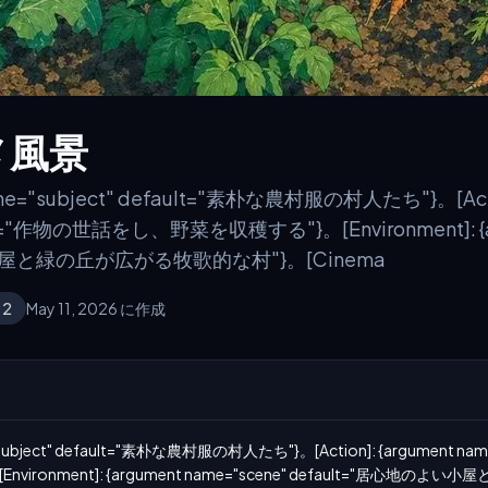
メ風景
 name="subject" default="素朴な農村服の村人たち"}。[Acti
ault="作物の世話をし、野菜を収穫する"}。[Environment]: {a
い小屋と緑の丘が広がる牧歌的な村"}。[Cinema
 2
May 11, 2026 に作成
="subject" default="素朴な農村服の村人たち"}。[Action]: {argument name
ironment]: {argument name="scene" default="居心地