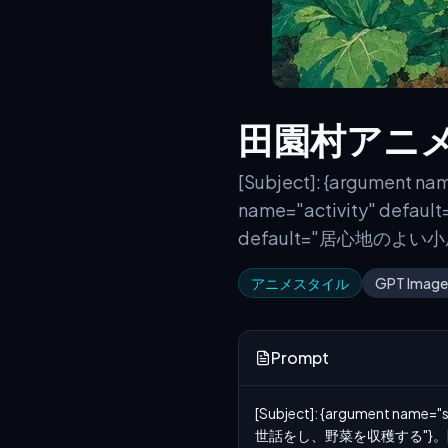
田園村アニ
[Subject]: {argument
name="activity" def
default="居心地のよ
アニメスタイル
GPT Image
Prompt
[Subject]: {argument name
世話をし、野菜を収穫する"}。[Env