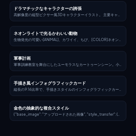
にする必要があります。 横型キャラクターシート。右側にキャラ
ドラマチックなキャラクターの誇張
クターが個性を反映したダイナミックなポーズをとっています。
左側に、次の構造化テキストを含めます。 左上に小さな「VI」の
高解像度の縦型ピクサー風3Dキャラクターイラスト。 主要キャラ
ロゴがあります (視覚的に言及してください)。 キャラクターの名
クター： サルバドール・ダリ — 長身でスリム、ややデフォルメさ
前が太字で表示されます。 キャッチーなスローガンまたはキャッ
れたピクサー風3Dキャラクターとして描かれる。 クラシックな青
チフレーズがすぐ下に別の明るい色で表示されます。 ロックスタ
いシャツ、黄色のネクタイ、サスペンダー付きのハイウエストの
ネオンライトで光るかわいい動物
ーの口調と同じように、皮肉を込めた、ストリート風、または遊
チェック柄ズボン、革靴を着用。 彼を象徴する長く上向きの口ひ
び心のある口調で書かれた短い裏話 (3 ～ 5 行)。 夕日の照明、ネオ
げ、艶のある黒髪、鋭く弧を描いた眉毛、そしてやや風変わりな
生物発光の可愛い[ANIMAL]、カワイイ、ちび、[COLOR]ネオンバ
ンのアクセント、セルシェーディングのコミック スタイルを使用
姿勢。 胸を張り、片手を腰に当て、頭を少し後ろに傾けた、彼特
ックライト、3Dカートゥーン、大きくて可愛い輝く瞳、高精細
して、活気に満ちたバイス シティの美学を使用します。 キャラク
有の演劇的な雰囲気で立つ。 背景： わずかな表面テクスチャのあ
ターの服装、行動、環境は、キャラクターの原型と背景を反映し
る、平坦で清潔な黄色の背景。 左上からの強い日差しが、彼の後
軍事計画
ている必要があります。 次の変数をカスタマイズしてみましょ
ろの壁に明確で拡大された影を落とす。 キーコンセプト – 精神的
う。 アーキタイプ: {あなたの選択} 性別: {あなたの選択} 肌の色: {あ
な投影としての影： 彼の後ろに落ちる影は、彼の体の形を**反映
軍事訓練教室を舞台にしたユーモラスなカートゥーンシーン。小
なたの選択} 髪型: {あなたの選択} 感情 : {あなたの選択} 服装: {あなた
していない**。 代わりに、それは彼の最も象徴的な作品の一つで
さなヘルメットとミニチュアの戦闘装備を身につけた[昆虫名]の兵
の選択} 武器またはアクション: {あなたの選択} 背景の詳細: {あなた
ある、シュールな溶けた時計の形をしており、「記憶の固執」に
士たちが机に座っている。彼らは指揮官の言葉に熱心に耳を傾け
の選択} 架空の名前をタイトルに、説明を英語で生成します 完成し
インスパイアされた、長く垂れ下がった腕を持つ。 溶けた時計の
ている。指揮官は大きなホワイトボードの前に立っており、ボー
たゲーム内アセット公開のように、最終結果をフォーマットしま
手描き風インフォグラフィックカード
影は斜めに配置され、彼の肩から始まり、黄色の壁を広く低く横
ドには彼らの存在を脅かす敵のスケッチが描かれている。敵は動
す。 雰囲気は、まるで本物の GTA VI 世界の一部であるかのよう
切って広がり、シュールで流動的でありながら、紛れもなく象徴
物や昆虫によって変化する。指揮官はポインターを使い、赤い丸
縦長の9:16比率で、手描きスタイルのインフォグラフィックカー
に、派手でスタイリッシュで個性に満ちたものでなければなりま
的である。 この影は**ダリの遺産が可視化されたもの** — 時間、
で敏感な標的を強調しながら攻撃計画を説明する。一部の兵士は
ドを作成してください。カードのテーマは明確で、背景は紙のテ
せん。 (「選択」セクションにパーソナライズされた情報が入力さ
夢、そして視覚的な歪みを通して彼のアイデンティティを象徴的
メモを取り、他の兵士は互いに戦術的なアイデアをささやき合っ
クスチャがあるベージュまたはオフホワイト色にし、全体的なデ
れていない場合、それを自分でランダムに生成するかどうかはあ
に拡張したもの。 ライティングとレンダリング： ピクサーのよう
ている。全体的な雰囲気は、真剣さと風刺が誇張されたカートゥ
ザインは素朴で親しみやすい手描きの美学を表現してください。
なた次第です) 今後はビジュアルを直接生成します
なレンダリングで、詳細でありながら様式化されたテクスチャを
金色の抽象的な複合スタイル
ーンスタイルで融合している。
カードの上部には、視覚的な焦点を引きつけるため、赤と黒を交
使用。 微妙なフィルムグレイン、柔らかな影、そして暖色系のカ
互に使用した対照的で大きな筆文字の草書体（中国語）でタイト
{ "base_image": "アップロードされた画像", "style_transfer": {
ラーグレーディングを用いる。 影の内部に微妙なきらめきや光の
ルを際立たせてください。すべてのテキストコンテンツは中国語
"visual_characteristics": { "head_and_face": { "material": "星
斑点を加え、夢のような質感を演出する。 タイポグラフィ（左上
の草書体を使用します。全体のレイアウトは2〜4の明確なセクシ
の光と光る神経回路が埋め込まれた半透明の樹脂",
隅）： 「Salvador Dalí」をミニマリストな黒のサンセリフフォン
ョンに分かれ、各セクションでは短く簡潔な中国語のフレーズで
"surface_effect": "金色のフィラメントの脈と銀河のような反射
トで表記し、「Dalí」を太字にする。
核心的なポイントを表現します。フォントは草書体の流れるよう
を持つ鏡面光沢", "lighting": "ボリュームのある光沢を伴うダイナ