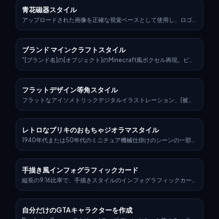
青花磁器スタイル
アップロードされた画像を正確な視覚ベースとして使用し、ロゴ
の元の形状と比率のみを保持した超リアルな3Dオブジェクトに変
換してください。伝統的なオスマン帝国イズニク陶器のテクスチ
ャを適用します。これは、繊細な貫入線が入った温かみのある白
ブランド マインクラフトスタイル
の釉薬ベースに、鮮やかなコバルトブルー、ターコイズ、大胆な
赤のチューリップ、カーネーション、アラベスクの蔓のような花
"[ブランド名]の[オブジェクト]のMinecraft風ボクセル再現。ピク
柄モチーフが重ねられたものです。ロゴ全体は、隆起した手描き
セル化された立方体のみで構築されている — 詳細なボクセルモデ
のディテールが施された独立した磁器の彫刻として扱い、背景プ
リング、特徴的なブランドカラーとロゴ、ブロック状のテクスチ
レートやタイル構造は含みません。装飾パターンがブガッティロ
ャ、クリーンなライティング、様式化されているが認識可能、3D
フラットデザイン等角スタイル
ゴの輪郭に優雅に沿うようにし、その形状を変更しないようにし
レンダリング、高解像度、遊び心があり創造的な解釈"
てください。純粋な黒の背景で、Cinema 4Dスタイルの製品照明
フラットなアイソメトリックデジタルイラストレーション、[被写
を使用してオブジェクトをレンダリングします。リアルな陶器の
体を記述：例、モダンなワークスペース、シティブロック、アプ
光沢、素材の深さ、微妙な反射を強調します。最終的な結果は、
リのアイコンのグループ、スポーツショップ]を描写。クリーンな
伝統的な装飾と工業的なブランディングのバランスが取れた、豪
線と幾何学的な形、明るいパステルカラー、3Dの奥行きを持つ簡
レトロなブリキのおもちゃジオラマスタイル
華な手作りの陶器による再解釈のように感じられるべきです。
略化された遠近法、最小限のシェーディング、白背景または淡い
グラデーション。モダンなベクターインフォグラフィックスに似
1940年代または50年代のミニチュア機械仕掛けのシーンの一部に
たスタイルで、UI、アプリデザイン、ウェブビジュアルに最適。
変身させ、以下の特徴を持たせる： ➕光沢のあるエナメル塗装さ
れた金属製のキャラクターとオブジェクト。 ➕リベットで留めら
れたディテールと露出した継ぎ目。 ➕ビンテージの魅力を持つイ
手描き風インフォグラフィックカード
ラスト入り段ボールの背景。 ➕歯車と車輪を備えたゼンマイ仕掛
けのおもちゃ風の設定。
縦長の9:16比率で、手描きスタイルのインフォグラフィックカー
ドを作成してください。カードのテーマは明確で、背景は紙のテ
クスチャがあるベージュまたはオフホワイト色にし、全体的なデ
ザインは素朴で親しみやすい手描きの美学を表現してください。
自分だけのGTAキャラクターを作成
カードの上部には、視覚的な焦点を引きつけるため、赤と黒を交