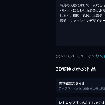
写真の人物に対して、異なる職
パレットに合わせる必要があり
します。構図：9:16。上部
職業：ファッションデザイナ
@@ZHO_ZHO_ZHO が作成
X 
3D変換 の他の作品
青花磁器スタイル
アップロードされた画像を正確な視
して使用し、ロゴの元の形状と比率
した超リアルな3Dオブジェクトに
ださい。伝統的なオスマン帝国イズ
レトロなブリキのおもちゃジオ
テクスチャを適用します。これは、