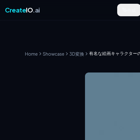
Create
IO
.ai
作成
Home
Showcase
3D変換