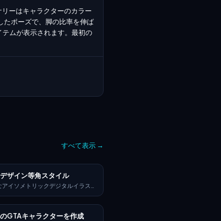
サリーはキャラクターのカラー
したポーズで、脚の比率を伸ば
アイテムが表示されます。最初の
すべて表示
→
トデザイン等角スタイル
なアイソメトリックデジタルイラスト
ン、[被写体を記述：例、モダンなワ
ース、シティブロック、アプリのアイ
ループ、スポーツショップ]を描写。
のGTAキャラクターを作成
な線と幾何学的な形、明るいパステル