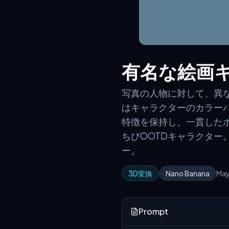
有名な絵画キ
写真の人物に対して、異
はキャラクターのカラーパ
特徴を保持し、一貫したポ
ちびOOTDキャラクタ
ー。
3D変換
Nano Banana
May
Prompt