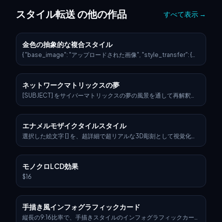
スタイル転送 の他の作品
すべて表示
→
金色の抽象的な複合スタイル
{ "base_image": "アップロードされた画像", "style_transfer": {
"visual_characteristics": { "head_and_face": { "material": "星
の光と光る神経回路が埋め込まれた半透明の樹脂",
"surface_effect": "金色のフィラメントの脈と銀河のような反射
ネットワークマトリックスの夢
を持つ鏡面光沢", "lighting": "ボリュームのある光沢を伴うダイナ
ミックな映画的なリムライト" }, "body_structure": { "texture":
[SUBJECT] をサイバーマトリックスの夢の風景を通して再解釈。
"金色の配線が埋め込まれた高光沢の白いセラミック", "design":
デジタルコードの連なる流れが没入感のある背景を形成してい
"有機的なメッキのような未来的なデザイン",
る。シーンには過激なネオン [COLOR1] と輝く [COLOR2] のアク
"highlight_elements": "シナプスエネルギーを模倣した微妙な内
セントを施し、アートがアルゴリズムと融合する未来的な現実を
エナメルモザイクタイルスタイル
部の光の流れ" }, "motion_effect": { "visual_glitch": "頭部の端に
喚起する。
微妙な水平方向のモーションブラー", "energy_flow": "体全体に微
選択した絵文字 [] を、超詳細で超リアルな3D彫刻として視覚化す
かに脈打つ粒子状の光" }, "background": { "type": "ニュートラル
る。この彫刻は豪華なエナメルモザイクタイルで完全に構成され
なグラデーションまたは暗い虚空", "focus": "人物の光り輝くコン
ている。絵文字は象徴的なシルエットとプロポーションを保持し
トラストを強調する" } }, "application_target": "アップロードされ
つつ、曲線的で、ファセット加工され、幾何学的に組み合わされ
モノクロLCD効果
た画像の表面と素材のスタイルを上記の特性に置き換え、同時に
たエナメルタイルのみで構成された、輝くモザイクパターンを持
ターゲット画像の元のポーズ、構造、および構図を維持する。" } }
つスタイリッシュな3Dフィギュアとして再解釈されるべきであ
$16
る。 > 絵文字の象徴的なパレットから派生した様々な色合いの高
光沢エナメルタイルを使用し、メタリックなアクセント、オパー
ル性の釉薬、深みのあるセラミック顔料、そして微細な虹色を取
手描き風インフォグラフィックカード
り入れる。タイルの表面は、穏やかな面取り、くっきりとした目
地、そして触覚的な深みを示す必要があり、エリート建築モザイ
縦長の9:16比率で、手描きスタイルのインフォグラフィックカー