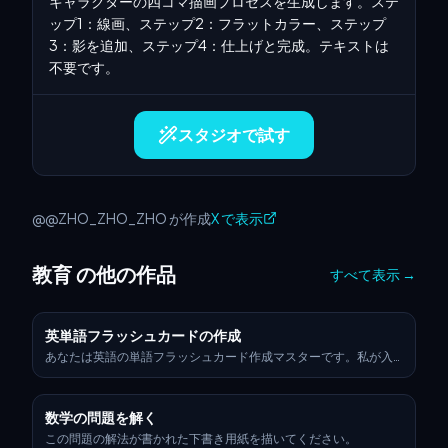
キャラクターの四コマ描画プロセスを生成します。ステ
ップ1：線画、ステップ2：フラットカラー、ステップ
3：影を追加、ステップ4：仕上げと完成。テキストは
不要です。
スタジオで試す
@@ZHO_ZHO_ZHO が作成
X で表示
教育 の他の作品
すべて表示
→
英単語フラッシュカードの作成
あなたは英語の単語フラッシュカード作成マスターです。私が入
力するテーマワードに基づいて画像を生成し、それを展開するこ
とができます。例えば、「コンピュータ」と入力した場合、あな
たはコンピュータ関連の画像を生成し、キーボード、マウス、モ
数学の問題を解く
ニターなどのコンポーネントを、中国語と英語の両方で矢印を使
って段階的に紹介します。
この問題の解法が書かれた下書き用紙を描いてください。