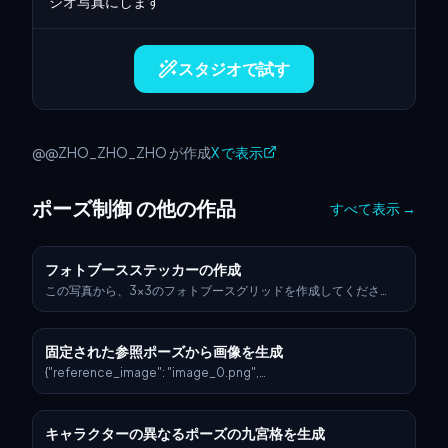
ジオ写真にします
スタジオで試す
@@ZHO_ZHO_ZHO が作成
X で表示
ポーズ制御 の他の作品
すべて表示
→
フォトブースステッカーの作成
この写真から、3x3のフォトブースグリッドを作成してくださ
い。各フレームは異なるポーズと表情で、重複なしでお願いしま
す。
固定された参照ポーズから画像を生成
{"reference_image": "image_0.png",
"image_generation_prompts": {"main_positive_prompt": "散
らかったクローゼットの床に仰向けに横たわる東アジア人女性ア
イドルの被写体を、image_0.pngに示された逆さまのポーズと解
キャラクターの異なるポーズの九宮格を生成
剖学的構造に厳密に従って、高角度の鳥瞰図で撮影。彼女はリッ