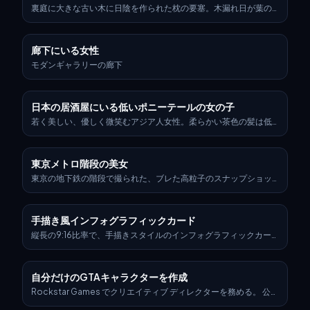
裏庭に大きな古い木に日陰を作られた枕の要塞。木漏れ日が葉の
間から差し込み、少年と彼のゴールデンレトリバーがレモネード
とクッキーのトレイの隣で昼寝をしている。風鈴がそよ風に優し
く鳴る。暖かく、遊び心があり、ノスタルジックな午後の光、絵
廊下にいる女性
本のようなイラストレーションの雰囲気。
モダンギャラリーの廊下
日本の居酒屋にいる低いポニーテールの女の子
若く美しい、優しく微笑むアジア人女性。柔らかい茶色の髪は低
い位置で緩くポニーテールに結ばれ、顔周りに優しい前髪がかか
っている。狭く混み合った日本の小さな居酒屋で、細い木製のバ
ースツールに横向きに座り、優しく自然な笑顔でカメラの方を振
東京メトロ階段の美女
り向いている。白いブラウスとグレーのチェック柄ハイウエスト
ショートパンツを着用。彼女の周りには、ダークスーツを着た中
東京の地下鉄の階段で撮られた、ブレた高粒子のスナップショッ
年および高齢の日本人男性たちが静かに談笑している。バーの店
ト。動き、湿気、生々しい都会のエネルギーに満ちている。空気
内は狭く薄暗く、壁には古い手書きのメニューやヴィンテージポ
は重く、蛍光灯の光に照らされ、フレーム全体に冷たい緑青色の
スターが貼られ、棚にはボトル、陶器、小さな小物などが雑然と
色合いを投げかけている。フィルムグレイン、色収差、レンズの
手描き風インフォグラフィックカード
並んでいる。柔らかく温かいタングステン照明がかすかに霞んで
歪みが、触覚的な混沌とした感覚を加えている—走りながら宙に
おり、空気中には煙が漂い、焼き物と日本酒の香りが漂う。本物
浮いた一瞬の出来事。 中央には、白いシャツを結び、短いチェッ
縦長の9:16比率で、手描きスタイルのインフォグラフィックカー
の飾らない瞬間、親密な社交的雰囲気、懐かしい昭和時代の日本
クのスカートをはいた若い女性が、階段を降りる途中で捉えられ
ドを作成してください。カードのテーマは明確で、背景は紙のテ
のナイトライフの雰囲気。居心地の良いタングステン環境光、低
ている。彼女の動きはぼやけ、スカートはわずかに広がり、髪は
クスチャがあるベージュまたはオフホワイト色にし、全体的なデ
コントラスト、微妙な緑の色合いを持つ落ち着いたカラーパレッ
動きによってなびいている。ピントは彼女と背景の間で揺れ動
ザインは素朴で親しみやすい手描きの美学を表現してください。
自分だけのGTAキャラクターを作成
ト、浅い被写界深度、フィルムのような柔らかさ、わずかな霞、
き、記憶やアドレナリンを通して見たかのような、夢のような方
カードの上部には、視覚的な焦点を引きつけるため、赤と黒を交
懐かしい35mmアナログ写真、はっきりと見える細かいフィルム
向感覚の喪失感を与えている。 彼女の表情がフレーム全体をまと
互に使用した対照的で大きな筆文字の草書体（中国語）でタイト
Rockstar Games でクリエイティブ ディレクターを務める。 公式
グレイン、本物の日本のレトロバーの雰囲気、スナップポートレ
めている—目を開け、唇はわずかに開き、頬は紅潮し、警戒と脆
ルを際立たせてください。すべてのテキストコンテンツは中国語
の GTA VI プロモーション画像とまったく同じスタイルで架空の
ート、森山大道、ホンマタカシ、ウォン・カーウァイのスタイ