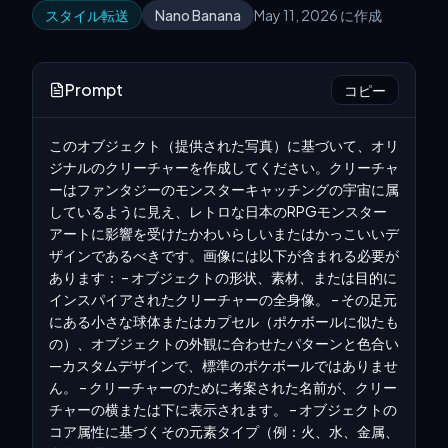
スタイル転送
Nano Banana
May 11, 2026 に作成
Prompt
コピー
このオブジェクト（提供された写真）に基づいて、オリ
ジナルのクリーチャーを作成してください。クリーチャ
ーはファンタジーのモンスターキャッチングの宇宙に属
しているように見え、レトロな日本のRPGモンスター
アートに影響を受けたかわいらしいまたはかっこいいデ
ザインであるべきです。画像には以下が含まれる必要が
あります： – オブジェクトの形状、素材、または目的に
インスパイアされたクリーチャーの全身像。 – その足元
にある小さな球体またはカプセル（ポケボールに似たも
の）、オブジェクトの外観に合わせたパターンと色合い
—カスタムデザインで、標準のポケボールではありませ
ん。 – クリーチャーのために考案された名前が、クリー
チャーの横または下に表示されます。 – オブジェクトの
コア属性に基づくその元素タイプ（例：火、水、金属、