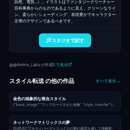
自然、電気…）。イラストはファンタジークリーチャー
百科事典からのものであるように見え、クリーンなライ
ン、柔らかいシェーディング、表現豊かでキャラクター
主導のデザインであるべきです。
スタジオで試す
@@Anima_Labs が作成
X で表示
スタイル転送 の他の作品
すべて表示
→
金色の抽象的な複合スタイル
{ "base_image": "アップロードされた画像", "style_transfer": {
"visual_characteristics": { "head_and_face": { "material": "星
の光と光る神経回路が埋め込まれた半透明の樹脂",
"surface_effect": "金色のフィラメントの脈と銀河のような反射
ネットワークマトリックスの夢
を持つ鏡面光沢", "lighting": "ボリュームのある光沢を伴うダイナ
ミックな映画的なリムライト" }, "body_structure": { "texture":
[SUBJECT] をサイバーマトリックスの夢の風景を通して再解釈。