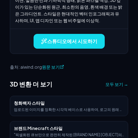
이션, 깔끔한 선과 기하학적 형태, 밝은 파스텔 색상, 3D 깊
이가 있는 단순화된 원근, 최소한의 음영, 흰색 배경 또는 밝
은 그라디언트. 스타일은 현대적인 벡터 인포그래픽과 유
사하며, UI, 앱 디자인 또는 웹 비주얼에 이상적.
스튜디오에서 시도하기
출처: aiwind.org
원문 보기
3D 변환 더 보기
모두 보기
→
청화백자 스타일
업로드된 이미지를 정확한 시각적 베이스로 사용하여, 로고의 원래 형
태와 비율만 유지한 하이퍼리얼한 3D 오브젝트로 변환하세요. 따뜻한
백색 유약 바탕에 섬세한 크레이클 라인을 더하고, 선명한 코발트 블
루, 터키석색, 강렬한 레드의 튤립·카네이션·아라베스크 덩굴 같은 플
브랜드 Minecraft 스타일
로럴 모티프를 오버레이한 전통 Ottoman Iznik 도자기 텍스처를 적
용하세요. 로고 전체는 배경 플레이트나 타일 구조 없이, 양각의 수작
"픽셀화된 큐브만으로 완전히 제작된 [BRAND NAME] [OBJECT]의