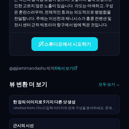
인한 고르지 않은 노출이 있습니다. 각도는 어색하고, 구성
은 혼란스러우며, 전체적인 효과는 의도적으로 평범함을 
전달합니다. 주제는 이선천과 제니시스가 홍콩 컨벤션 및 
전시 센터 근처 빅토리아 항구에서 밤에 찍은 것입니다.
스튜디오에서 시도하기
@@jiamimaodashu 제작
X에서 보기
뷰 변환 더 보기
모두 보기
→
한 장의 이미지로 9가지 다른 샷 생성
<instruction> (지시) 입력 이미지의 전체 구성을 분석하세요. 존재하
는 모든 핵심 피사체(단일 인물, 그룹/커플, 차량 또는 특정 물체)를 식
별하고 그들의 공간적 관계/상호작용을 파악하세요. *정확히 이 피사
체들*을 *같은 환경*에서 보여주는 일관된 3x3 그리드 "Contact
근시의 시선
Sheet"로 9개의 서로 다른 샷을 생성하세요. 콘텐츠에 맞게 표준 시네