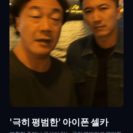
'극히 평범한' 아이폰 셀카