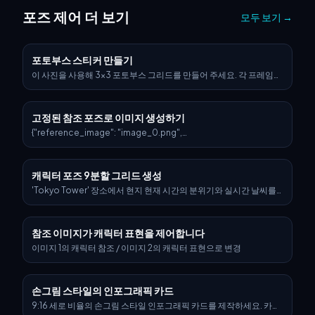
포즈 제어 더 보기
모두 보기
→
포토부스 스티커 만들기
이 사진을 사용해 3x3 포토부스 그리드를 만들어 주세요. 각 프레임에
는 서로 다른 포즈와 표정이 들어가야 하며, 중복은 없어야 합니다.
고정된 참조 포즈로 이미지 생성하기
{"reference_image": "image_0.png",
"image_generation_prompts": {"main_positive_prompt": "어
질러진 옷장 바닥에 누워 있는 동아시아계 여성 아이돌 피사체를 높은
각도의 버드아이 뷰로 촬영한 장면으로, image_0.png에 표시된 거
캐릭터 포즈 9분할 그리드 생성
꾸로 된 포즈와 해부학적 구조를 엄격히 따릅니다. 그녀는 밀크메이드
보디스, 스위트하트 네크라인, 캡 슬리브, 레터스 헴이 있는 풍부한 블
'Tokyo Tower' 장소에서 현지 현재 시간의 분위기와 실시간 날씨를
루 레이스 오버레이 미니 드레스를 입고 있습니다. 앞면에 세로 솔기가
바탕으로 이미지를 생성하세요. 지정된 캐릭터가 해당 장소를 탐험하
있는 묵직한 무릎 높이의 레드 가죽 부츠를 착용하고 있습니다. 보이는
며 장면에 자연스럽게 어우러지도록 해주세요.
타투에는 허벅지의 철조망 밴드와 가슴의 스틱앤포크 하트 및 열쇠 모
참조 이미지가 캐릭터 표현을 제어합니다
티프가 포함됩니다. 바닥은 혼합 섬유, 튤, 의류 더미로 덮여 있습니다.
배경 벽은 노란색으로 칠해져 있으며, 흰색 와이어 선반, 반투명 플라
이미지 1의 캐릭터 참조 / 이미지 2의 캐릭터 표현으로 변경
스틱 수납 서랍, 가득 찬 의류 랙이 있습니다. 조명은 천장 텅스텐 조명
으로, 따뜻한 세피아 톤의 빈티지 90년대 일회용 카메라 필터 느낌을
만듭니다. 분위기는 지치고, 어수선하며, 로맨틱한 그런지입니다.",
손그림 스타일의 인포그래픽 카드
"short_prompt": "페어리 그런지 미학, 노란 벽의 어질러진 옷장에
서 풍부한 블루 드레스와 레드 가죽 부츠를 입은 소녀가 거꾸로 누워 있
9:16 세로 비율의 손그림 스타일 인포그래픽 카드를 제작하세요. 카드
음, image_0.png의 포즈, 세피아 톤, 하이 앵글 샷.",