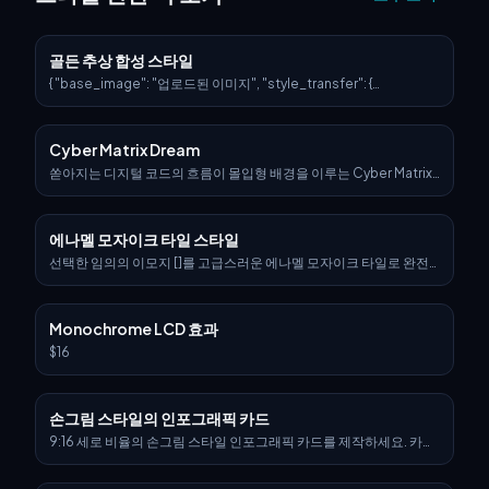
골든 추상 합성 스타일
{ "base_image": "업로드된 이미지", "style_transfer": {
"visual_characteristics": { "head_and_face": { "material": "별
빛이 내장되고 빛나는 신경 회로가 있는 반투명 레진",
"surface_effect": "금색 필라멘트 정맥과 은하 같은 반사가 있는 거
Cyber Matrix Dream
울 광택", "lighting": "볼류메트릭 글로우가 있는 역동적인 시네마틱
림 라이트" }, "body_structure": { "texture": "금 배선이 내장된 고광
쏟아지는 디지털 코드의 흐름이 몰입형 배경을 이루는 Cyber Matrix
택 화이트 세라믹", "design": "유기적 플레이트 같은 미래적 디자인",
Dreamscapes를 통해 [SUBJECT]를 재해석합니다. 예술과 알고리
"highlight_elements": "시냅스 에너지를 모사한 은은한 내부 광 흐
즘이 융합되는 미래 현실을 불러일으킬 수 있도록 과감한 네온
름" }, "motion_effect": { "visual_glitch": "머리 가장자리에 미세한
[COLOR1]과 빛나는 [COLOR2] 포인트를 장면에 부여하세요
에나멜 모자이크 타일 스타일
수평 모션 블러", "energy_flow": "몸 전체를 가로지르는 희미하게 맥
동하는 파티클 라이트" }, "background": { "type": "중립 그라디언트
선택한 임의의 이모지 []를 고급스러운 에나멜 모자이크 타일로 완전
또는 어두운 공허", "focus": "인물의 발광 대비를 강조" } },
히 구성된 초정밀, 초현실적 3D 조각으로 시각화하세요. 이모지는 상
"application_target": "타깃 이미지의 원래 포즈, 구조, 구도를 유지
징적인 실루엣과 비율을 유지하되, 빛나는 모자이크 패턴 속 곡면·다면
하면서, 업로드된 이미지의 표면 및 재질 스타일을 위에 설명된 특성으
·기하학적으로 맞물린 에나멜 타일만으로 이루어진 스타일화된 3D 피
Monochrome LCD 효과
로 교체합니다." } }
규어로 재해석되어야 합니다. > 이모지의 상징적 팔레트에서 파생된
다양한 색조의 고광택 에나멜 타일을 사용하세요—금속 포인트, 오팔
$16
빛 유약, 깊은 세라믹 색소, 은은한 오로라 광택을 통합합니다. 타일 표
면은 완만한 베벨, 선명한 이음부, 촉각적인 깊이를 보여 고급 건축 모
자이크 작업을 재현해야 합니다. > 보이는 지지 구조물은 없어야 합니
손그림 스타일의 인포그래픽 카드
다—피규어는 프레임의 정확한 중앙 공중에 떠 있는, 자립하며 무중력
처럼 보이는 상태여야 합니다. > 배경: 순백의 스튜디오 환경, 조각 바
9:16 세로 비율의 손그림 스타일 인포그래픽 카드를 제작하세요. 카드
로 아래에 부드러운 주변 그림자를 두어 공간감과 부유하는 사실감을
의 주제는 분명해야 하며, 배경은 종이 질감이 있는 베이지 또는 아이
강조합니다. > 조명: 여러 각도에서 들어오는 시네마틱하고 확산된 조
보리 톤으로 설정하고, 전체 디자인은 소박하고 친근한 손그림 미감을