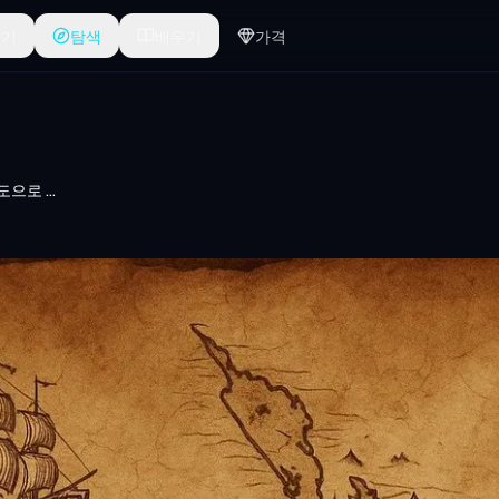
들기
탐색
배우기
가격
구글 맵이 고대 보물 지도으로 변신하다