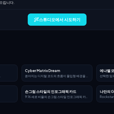
일으킵니다.
스튜디오에서 시도하기
Cyber Matrix Dream
에나멜 
쏟아지는 디지털 코드의 흐름이 몰입형 배경을 이
선택한 임의
ristics": {
루는 Cyber Matrix Dreamscapes를 통해
자이크 타
 "별빛이 내장
[SUBJECT]를 재해석합니다. 예술과 알고리즘이
3D 조각
레진",
융합되는 미래 현실을 불러일으킬 수 있도록 과감
실루엣과 
손그림 스타일의 인포그래픽 카드
나만의 G
 정맥과 은하
한 네온 [COLOR1]과 빛나는 [COLOR2] 포인트
턴 속 곡
g": "볼류메
를 장면에 부여하세요
일만으로 
9:16 세로 비율의 손그림 스타일 인포그래픽 카드
Rockst
 림 라이
해석되어야
를 제작하세요. 카드의 주제는 분명해야 하며, 배
행동하세요.
": "금 배선
서 파생된
경은 종이 질감이 있는 베이지 또는 아이보리 톤
확히 같은 
gn": "유
사용하세요
으로 설정하고, 전체 디자인은 소박하고 친근한
를 만드세요. 레이아웃은 다음과 같아야
라믹 색소,
손그림 미감을 드러내야 합니다. 카드 상단에는
가로형 캐