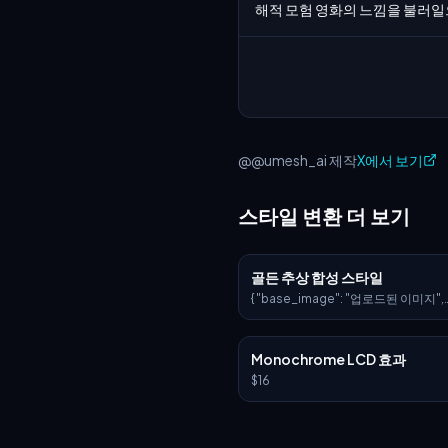
해적 모험 영화의 느낌을 불러
@@umesh_ai 제작
X에서 보기
스타일 변환 더 보기
골든 추상 합성 스타일
{ "base_image": "업로드된 이미지",
"style_transfer": { "visual_characte
"head_and_face": { "material":
되고 빛나는 신경 회로가 있는 반투명 
Monochrome LCD 효과
"surface_effect": "금색 필라멘트
같은 반사가 있는 거울 광택", "lightin
$16
트릭 글로우가 있는 역동적인 시네마틱
트" }, "body_structure": { "texture
이 내장된 고광택 화이트 세라믹", "desi
기적 플레이트 같은 미래적 디자인",