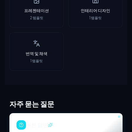
프레젠테이션
인테리어 디자인
2
템플릿
1
템플릿
번역 및 채색
1
템플릿
자주 묻는 질문
빠른 답변