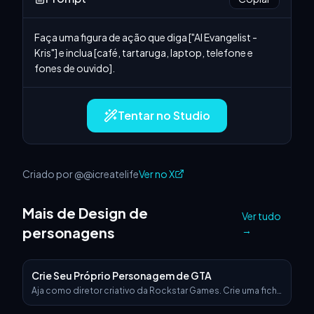
Faça uma figura de ação que diga ["AI Evangelist - 
Kris"] e inclua [café, tartaruga, laptop, telefone e 
fones de ouvido].
Tentar no Studio
Criado por @@icreatelife
Ver no X
Mais de Design de
Ver tudo
personagens
→
Crie Seu Próprio Personagem de GTA
Aja como diretor criativo da Rockstar Games. Crie uma ficha
de personagem fictícia de GTA VI exatamente no mesmo
estilo das imagens promocionais oficiais de GTA VI. O