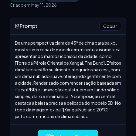
Criado em May 11, 2026
Prompt
Copiar
De uma perspectiva clara de 45° de cima para baixo, 
mostre uma cena de modelo em miniatura isométrica 
apresentando marcos icônicos da cidade, como 
[Torre da Pérola Oriental de Xangai, The Bund]. Efeitos 
climáticos estão sutilmente integrados na cena, com 
um clima nublado suave interagindo gentilmente com 
a cidade. Renderizado com renderização baseada em 
física (PBR) e iluminação realista, em um fundo sólido 
simples, claro e minimalista. A composição central 
destaca a beleza precisa e delicada do modelo 3D. No 
topo da imagem, exiba “[Xangai Nublado 20°C]” 
junto com um ícone de clima nublado.