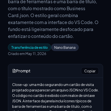
barra de ferramentas e uma barra de título,
com o título mostrado como Business
Card.json. O estilo geral combina
exatamente com a interface do VS Code. O
fundo está ligeiramente desfocado para
enfatizar o conteúdo do cartão.
Transferência de estilo
Nano Banana
Criado em May 11, 2026
Prompt
Copiar
Close-up: uma mão segurando um cartão de visita 
projetado para parecer um arquivo JSON no VS Code. 
O código no cartão é exibido com realce de sintaxe 
JSON. A interface da janela inclui ícones típicos de 
barra de ferramentas e uma barra de título, com o 