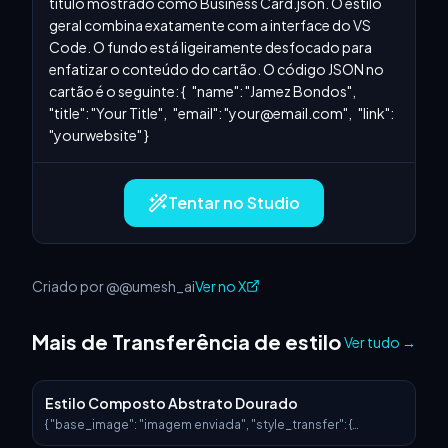
título mostrado como Business Card.json. O estilo 
geral combina exatamente com a interface do VS 
Code. O fundo está ligeiramente desfocado para 
enfatizar o conteúdo do cartão. O código JSON no 
cartão é o seguinte: {   "name": "Jamez Bondos",   
"title": "Your Title",   "email": "
your@email.com
",   "link": 
"yourwebsite" }
Tentar no Studio
Criado por @@umesh_ai
Ver no X
Mais de Transferência de estilo
Ver tudo
→
Estilo Composto Abstrato Dourado
{ "base_image": "imagem enviada", "style_transfer": {
"visual_characteristics": { "head_and_face": { "material":