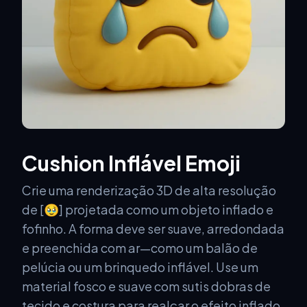
Cushion Inflável Emoji
Crie uma renderização 3D de alta resolução
de [🥹] projetada como um objeto inflado e
fofinho. A forma deve ser suave, arredondada
e preenchida com ar—como um balão de
pelúcia ou um brinquedo inflável. Use um
material fosco e suave com sutis dobras de
tecido e costura para realçar o efeito inflado.