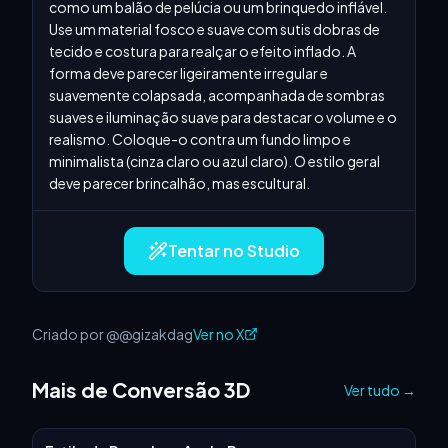
como um balão de pelúcia ou um brinquedo inflável. 
Use um material fosco e suave com sutis dobras de 
tecido e costura para realçar o efeito inflado. A 
forma deve parecer ligeiramente irregular e 
suavemente colapsada, acompanhada de sombras 
suaves e iluminação suave para destacar o volume e o 
realismo. Coloque-o contra um fundo limpo e 
minimalista (cinza claro ou azul claro). O estilo geral 
deve parecer brincalhão, mas escultural.
Tentar no Studio
Criado por @@gizakdag
Ver no X
Mais de Conversão 3D
Ver tudo
→