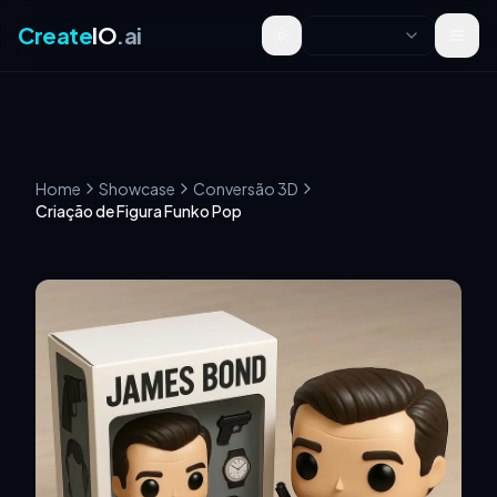
Create
IO
.ai
Toggle theme
Home
Showcase
Conversão 3D
Criação de Figura Funko Pop