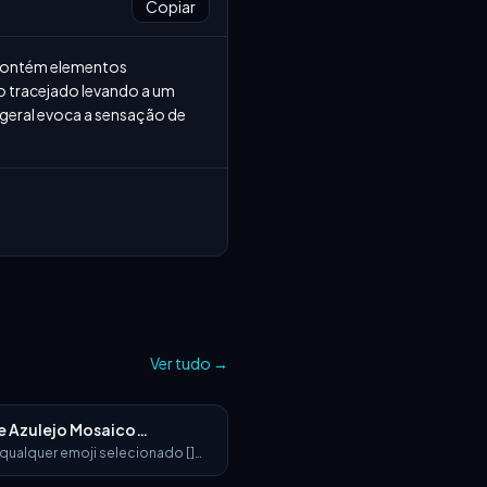
Copiar
contém elementos 
 tracejado levando a um 
geral evoca a sensação de 
Ver tudo
→
de Azulejo Mosaico
ado
 qualquer emoji selecionado []
 escultura 3D ultra-detalhada e