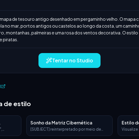
mapa de tesouro antigo desenhado em pergaminho velho. O mapa 
la no mar, portos antigos ou castelos ao longo da costa, um caminho
o, montanhas, palmeiras e uma rosa dos ventos decorativa. O estilo 
e piratas.
Tentar no Studio
X
 de estilo
Sonho da Matriz Cibernética
Estilo 
Esmalt
",
[SUBJECT] reinterpretado por meio de
Visualize
ristics": {
Paisagens Oníricas da Matriz Cibernética,
como uma