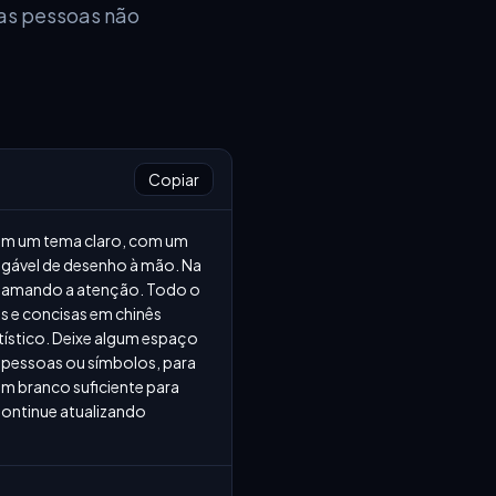
das pessoas não
Copiar
tem um tema claro, com um 
gável de desenho à mão. Na 
 chamando a atenção. Todo o 
s e concisas em chinês 
tístico. Deixe algum espaço 
 pessoas ou símbolos, para 
m branco suficiente para 
Continue atualizando 