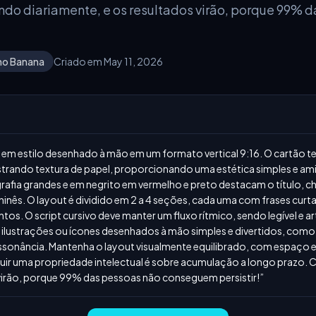
ndo diariamente, e os resultados virão, porque 99% 
no Banana
Criado em May 11, 2026
o em estilo desenhado à mão em um formato vertical 9:16. O cartão 
rando textura de papel, proporcionando uma estética simples e ami
igrafia grandes e em negrito em vermelho e preto destacam o título,
chinês. O layout é dividido em 2 a 4 seções, cada uma com frases curta
tos. O script cursivo deve manter um fluxo rítmico, sendo legível e ar
 ilustrações ou ícones desenhados à mão simples e divertidos, como
essonância. Mantenha o layout visualmente equilibrado, com espaço e
truir uma propriedade intelectual é sobre acumulação a longo prazo. 
 virão, porque 99% das pessoas não conseguem persistir!”