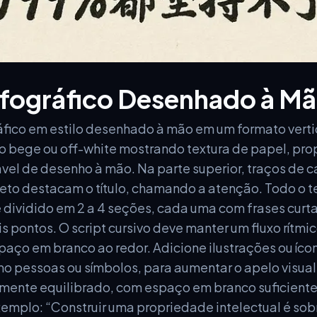
nfográfico Desenhado à M
áfico em estilo desenhado à mão em um formato vertic
o bege ou off-white mostrando textura de papel, pr
vel de desenho à mão. Na parte superior, traços de c
eto destacam o título, chamando a atenção. Todo o te
 é dividido em 2 a 4 seções, cada uma com frases curt
 pontos. O script cursivo deve manter um fluxo rítmic
spaço em branco ao redor. Adicione ilustrações ou í
mo pessoas ou símbolos, para aumentar o apelo visual
lmente equilibrado, com espaço em branco suficiente
xemplo: “Construir uma propriedade intelectual é so