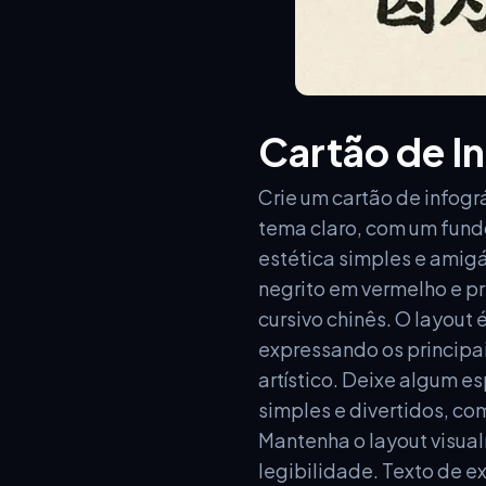
Cartão de I
Crie um cartão de infogr
tema claro, com um fund
estética simples e amigá
negrito em vermelho e pr
cursivo chinês. O layout
expressando os principais
artístico. Deixe algum e
simples e divertidos, co
Mantenha o layout visua
legibilidade. Texto de e