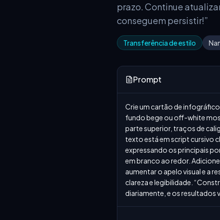
prazo. Continue atualiza
conseguem persistir!”
Transferência de estilo
Na
Prompt
Crie um cartão de infográfic
fundo bege ou off-white most
parte superior, traços de cal
texto está em script cursivo 
expressando os principais pon
em branco ao redor. Adicione
aumentar o apelo visual e a r
clareza e legibilidade. “Cons
diariamente, e os resultados