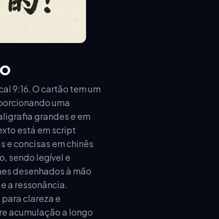
ão
al 9:16. O cartão tem um
oporcionando uma
aligrafia grandes e em
xto está em script
as e concisas em chinês
o, sendo legível e
cones desenhados à mão
 e a ressonância.
 para clareza e
bre acumulação a longo