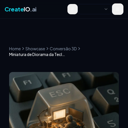
Create
IO
.ai
Toggle theme
Home
Showcase
Conversão 3D
Miniatura de Diorama da Tecla ESC do Teclado