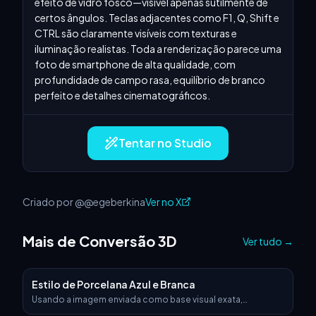
efeito de vidro fosco—visível apenas sutilmente de 
certos ângulos. Teclas adjacentes como F1, Q, Shift e 
CTRL são claramente visíveis com texturas e 
iluminação realistas. Toda a renderização parece uma 
foto de smartphone de alta qualidade, com 
profundidade de campo rasa, equilíbrio de branco 
perfeito e detalhes cinematográficos.
Tentar no Studio
Criado por @@egeberkina
Ver no X
Mais de Conversão 3D
Ver tudo
→
Estilo de Porcelana Azul e Branca
Usando a imagem enviada como base visual exata,
transforme-a em um objeto 3D hiper-realista que mantenha