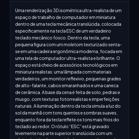
Uma renderização 3D isométrica ultra-realista de um 
espaço de trabalho de computador em miniatura 
dentro de uma tecla mecânica translúcida, colocada 
especificamente na tecla ESC de um verdadeiro 
teclado mecânico fosco. Dentro da tecla, uma 
pequena figura com um moletom texturizado senta-
se em uma cadeira ergonômica moderna, focada em 
uma tela de computador ultra-realista e brilhante. O 
espaço está cheio de acessórios tecnológicos em 
miniatura realistas: uma lâmpada com materiais 
verdadeiros, um monitor reflexivo, pequenas grades 
de alto-falante, cabos emaranhados e uma caneca 
de cerâmica. A base da cena é feita de solo, pedras e 
musgo, com texturas fotorrealistas e imperfeições 
naturais. A iluminação dentro da tecla simula a luz do 
sol da manhã com tons quentes e sombras suaves, 
enquanto fora da tecla reflete os tons mais frios do 
teclado ao redor. O rótulo “ESC” está gravado 
levemente na parte superior translúcida com um 