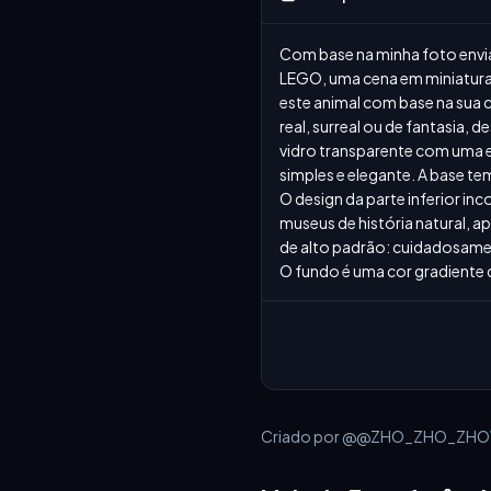
Com base na minha foto envia
LEGO, uma cena em miniatura 
este animal com base na sua
real, surreal ou de fantasia
vidro transparente com uma e
simples e elegante. A base t
O design da parte inferior in
museus de história natural, 
de alto padrão: cuidadosamen
O fundo é uma cor gradiente q
Criado por @@ZHO_ZHO_ZHO