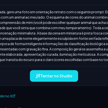
da, gere uma foto em orientação retrato com o seguinte prompt: Esti
com um animal ao meu lado. O esquema de cores do animal combina c
 compreensão de mim (você pode escolher qualquer animal que acha 
, desde que você sinta que combina com meu temperamento). Toda a ce
ncenação minimalista. A base da cena em miniatura é preta fosca c
em uma placa de nome elegantemente esculpida em fonte serifada ref
corpora de forma inteligente informações de classificação biológica 
apresentadas com gravação fina. A composição geral se assemelha a u
te elaborada, apresentação curada, iluminação meticulosa. A compos
ue transita do escuro para o claro (cores escolhidas com base no tom
Tentar no Studio
Ver no X