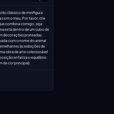
lo clássico de minifigura 
om o meu. Por favor, crie 
que combina comigo, seja 
na está dentro de um cubo de 
om decorações prateadas, 
inada com o nome do animal. 
semelhantes às exibições de 
ma obra de arte colecionável 
ição enfatiza o equilíbrio. 
 de cor principal).