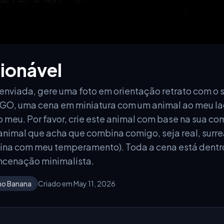
ionável
nviada, gere uma foto em orientação retrato com o s
LEGO, uma cena em miniatura com um animal ao meu l
 meu. Por favor, crie este animal com base na sua c
nimal que acha que combina comigo, seja real, surre
ina com meu temperamento). Toda a cena está dentro
ncenação minimalista.
no Banana
Criado em May 11, 2026