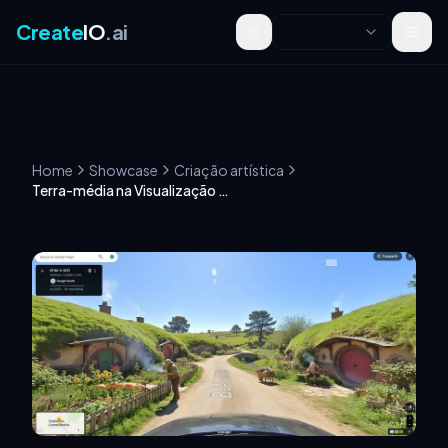
Create
IO
.ai
Toggle theme
Home
Showcase
Criação artística
Terra-média na Visualização do Google Maps