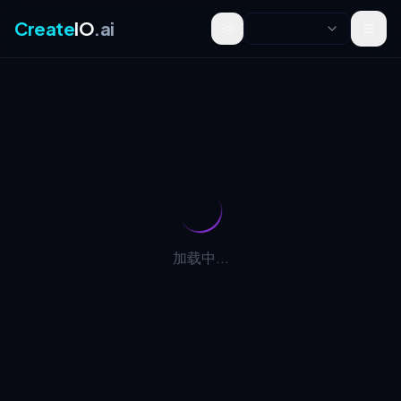
Create
IO
.ai
Toggle theme
加载中...