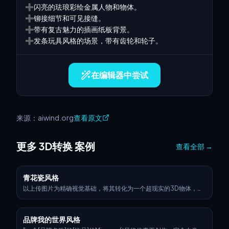
➕闪亮的珐琅彩绘金属人物和物体。

➕铆接细节和可见接缝。

➕带有复古魅力的插画纸板背景。

➕发条玩具风格的场景，带有齿轮和轮子。
在编辑器中尝试
来源：aiwind.org
查看原文
更多 3D转换 案例
查看全部
→
青花瓷风格
以上传图片为精确视觉基础，将其转化为一个超现实的3D物体，仅
保留标志的原始形状和比例。应用传统的奥斯曼伊兹尼克陶瓷纹理
——以暖白色釉面底座，带有精致的裂纹线条，之上叠加鲜艳的钴蓝
色、绿松石色和大胆的红色花卉图案，如郁金香、康乃馨和蔓藤花
品牌我的世界风格
纹。整个标志应作为一个独立的瓷雕塑处理，具有凸起的、手绘的