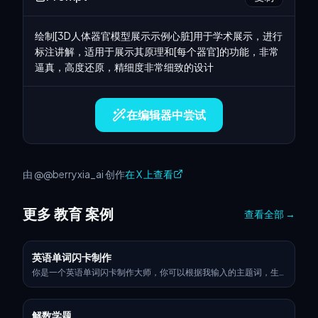
绘制[3D人体器官模型展示示例心脏]用于学术展示，进行
标注讲解，适用于展示其原理和[每个器官]的功能，非常
逼真，高度还原，精细度非常细致的设计
在编辑器中尝试
由 @@berryxia_ai 创作
在 X 上查看
更多 教育 案例
查看全部
→
英语单词闪卡制作
你是一个英语单词闪卡制作大师，你可以根据我输入的主题词，生
成一个图片并以此拓展，比如我输入电脑，你生成一张和电脑相关
的图片，并用箭头分步介绍键盘、鼠标、显示器等中文和英文。
解数学题