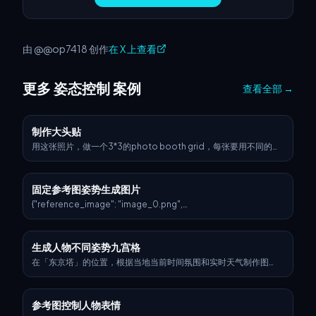
由 @@op7418 创作
在 X 上查看
更多 姿态控制 案例
查看全部
→
制作大头贴
用这张照片，做一个3*3的photo booth grid，每张要用不同的姿
势和表情不许重复。
固定参考图姿势生成图片
{"reference_image": "image_0.png",
"image_generation_prompts": {"main_positive_prompt": "以
高角度鸟瞰视角拍摄，一位东亚女性偶像主体仰卧在凌乱衣橱的地
板上，严格遵循image_0.png中所示的倒立姿势和解剖结构。她身
生成人物不同姿势九宫格
穿一件华丽的蓝色蕾丝覆盖迷你连衣裙，带奶妈式紧身胸衣、心形
领口、小飞袖和荷叶边下摆。她穿着厚重的及膝红色皮靴，靴前有
在「东京塔」的位置，根据当地当前时间氛围和实时天气制作图
一条垂直接缝。可见的纹身包括大腿上的铁丝网带和胸部的简笔画
片。请让指定的角色在该地点游览，使其融入场景。
心形与钥匙图案。地板上堆满了混合纺织品、薄纱和衣物。背景墙
漆成黄色，配有白色铁丝置物架、半透明塑料储物抽屉和一个堆满
参考图控制人物表情
衣物的衣架。灯光是顶部钨丝灯，营造出温暖的棕褐色、复古90年