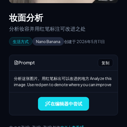
妆面分析
分析妆容并用红笔标注可改进之处
生活方式
Nano Banana
创建于 2026年5月11日
Prompt
复制
分析这张图片。用红笔标出可以改进的地方 Analyze this 
image. Use red pen to denote where you can improve
在编辑器中尝试